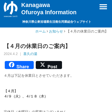
Kanagawa
Toggl
Ofuroya Information
navig
神奈川県公衆浴場業生活衛生同業組合ウェブサイト
ホーム
お知らせ
【４月の休業日のご案内】
【４月の休業日のご案内】
2024.4.2 ｜
喜久の湯
Share
Post
４月は下記を休業日とさせていただきます。
【４月】
４/９（火）、４/１８（木）
定休日（水曜日）の変更はございません。