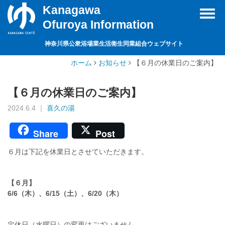
Kanagawa
Toggl
Ofuroya Information
navig
神奈川県公衆浴場業生活衛生同業組合ウェブサイト
ホーム
お知らせ
【６月の休業日のご案内】
【６月の休業日のご案内】
2024.6.4 ｜
喜久の湯
Share
Post
６月は下記を休業日とさせていただきます。
【６月】
6/6（木）、6/15（土）、6/20（木）
定休日（水曜日）の変更はございません。