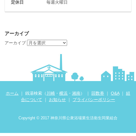
定休日
毎週火曜日
アーカイブ
アーカイブ
ホーム
｜ 銭湯検索（
川崎
・
横浜
・
湘南
） ｜
回数券
｜
Q&A
｜
組
合について
｜
お知らせ
｜
プライバシーポリシー
Copyright © 2017 神奈川県公衆浴場業生活衛生同業組合