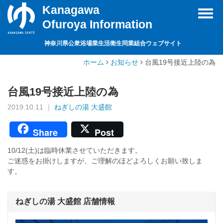
Kanagawa
Toggl
Ofuroya Information
navig
神奈川県公衆浴場業生活衛生同業組合ウェブサイト
ホーム
お知らせ
台風19号接近上陸の為
台風19号接近上陸の為
2019.10.11 ｜
ねぎしの湯 大盛館
Share
Post
10/12(土)は臨時休業させていただきます。
ご迷惑をお掛けしますが、ご理解のほどよろしくお願い致しま
す。
ねぎしの湯 大盛館 店舗情報