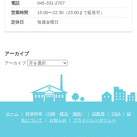
電話
045-331-2707
営業時間
15:00〜22:30（23:00まで延長可）
定休日
毎週金曜日
アーカイブ
アーカイブ
ホーム
｜ 銭湯検索（
川崎
・
横浜
・
湘南
） ｜
回数券
｜
Q&A
｜
組
合について
｜
お知らせ
｜
プライバシーポリシー