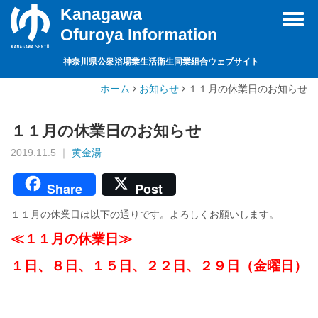
Kanagawa
Toggl
Ofuroya Information
navig
神奈川県公衆浴場業生活衛生同業組合ウェブサイト
ホーム
お知らせ
１１月の休業日のお知らせ
１１月の休業日のお知らせ
2019.11.5 ｜
黄金湯
Share
Post
１１月の休業日は以下の通りです。よろしくお願いします。
≪１１月の休業日≫
１日、８日、１５日、２２日、２９日（金曜日）