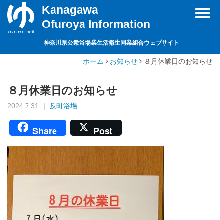
Kanagawa
Toggl
Ofuroya Information
navig
神奈川県公衆浴場業生活衛生同業組合ウェブサイト
ホーム
お知らせ
８月休業日のお知らせ
８月休業日のお知らせ
2024.7.31 ｜
反町浴場
Share
Post