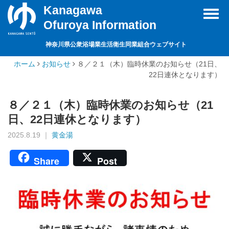
Kanagawa
Toggl
Ofuroya Information
navig
神奈川県公衆浴場業生活衛生同業組合ウェブサイト
ホーム
お知らせ
８／２１（木）臨時休業のお知らせ（21日、
22日連休となります）
８／２１（木）臨時休業のお知らせ（21
日、22日連休となります）
2025.8.19 ｜
黄金湯
Share
Post