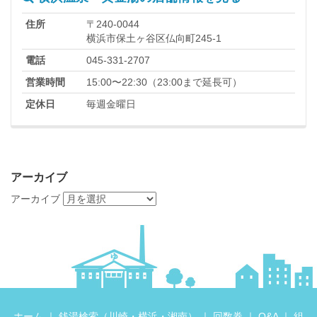
住所
〒240-0044
横浜市保土ヶ谷区仏向町245-1
電話
045-331-2707
営業時間
15:00〜22:30（23:00まで延長可）
定休日
毎週金曜日
アーカイブ
アーカイブ
ホーム
｜ 銭湯検索（
川崎
・
横浜
・
湘南
） ｜
回数券
｜
Q&A
｜
組