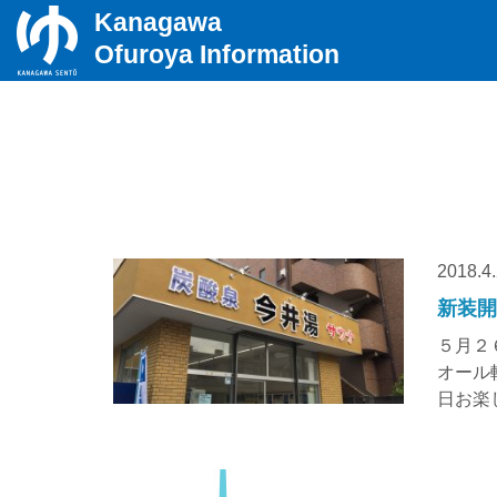
Kanagawa
Ofuroya Information
2018.4
新装
５月２
オール
日お楽