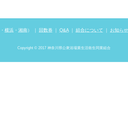
・
横浜
・
湘南
） ｜
回数券
｜
Q&A
｜
組合について
｜
お知ら
Copyright © 2017 神奈川県公衆浴場業生活衛生同業組合