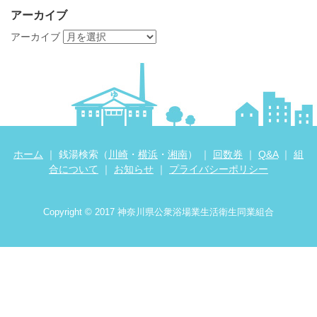
アーカイブ
アーカイブ
ホーム
｜ 銭湯検索（
川崎
・
横浜
・
湘南
） ｜
回数券
｜
Q&A
｜
組
合について
｜
お知らせ
｜
プライバシーポリシー
Copyright © 2017 神奈川県公衆浴場業生活衛生同業組合