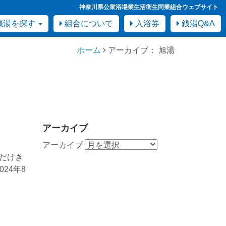
神奈川県公衆浴場業生活衛生同業組合ウェブサイト
銭湯を探す
組合について
入浴券
銭湯Q&A
ホーム
アーカイブ： 旭湯
アーカイブ
アーカイブ
だけき
24年8