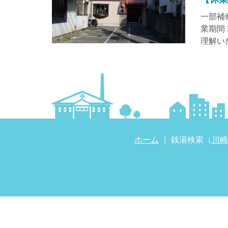
一部補
業期間
理解い
ホーム
｜ 銭湯検索（
川崎