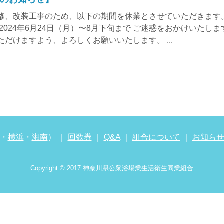
修、改装工事のため、以下の期間を休業とさせていただきます。
 2024年6月24日（月）〜8月下旬まで ご迷惑をおかけいたし
ただけますよう、よろしくお願いいたします。 ...
・
横浜
・
湘南
） ｜
回数券
｜
Q&A
｜
組合について
｜
お知ら
Copyright © 2017 神奈川県公衆浴場業生活衛生同業組合