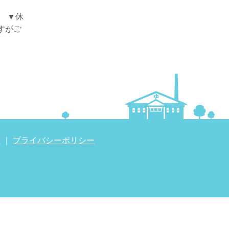
 ▼休
ますがご
せ
｜
プライバシーポリシー