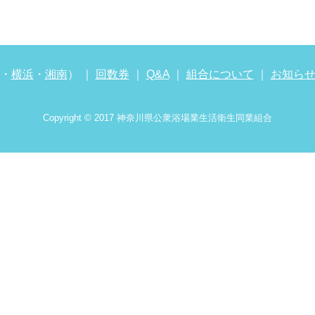
・
横浜
・
湘南
） ｜
回数券
｜
Q&A
｜
組合について
｜
お知ら
Copyright © 2017 神奈川県公衆浴場業生活衛生同業組合