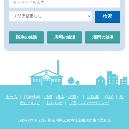
横浜
川崎
湘南
の銭湯
の銭湯
の銭湯
ホーム
｜ 銭湯検索（
川崎
・
横浜
・
湘南
） ｜
回数券
｜
Q&A
｜
組
合について
｜
お知らせ
｜
プライバシーポリシー
Copyright © 2017 神奈川県公衆浴場業生活衛生同業組合