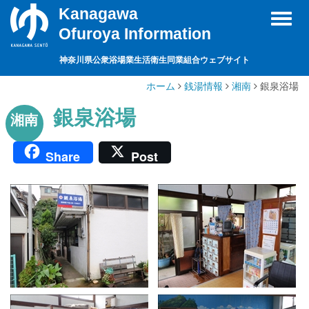
Kanagawa
Toggl
Ofuroya Information
naviga
神奈川県公衆浴場業生活衛生同業組合ウェブサイト
ホーム
銭湯情報
湘南
銀泉浴場
銀泉浴場
湘南
Share
Post