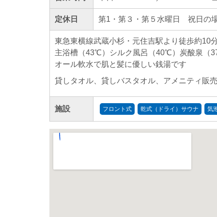
定休日
第1・第３・第５水曜日 祝日の場合
東急東横線武蔵小杉・元住吉駅より徒歩約10
主浴槽（43℃）シルク風呂（40℃）炭酸泉（
オール軟水で肌と髪に優しい銭湯です
貸しタオル、貸しバスタオル、アメニティ販
施設
フロント式
乾式（ドライ）サウナ
気