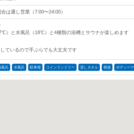
は通し営業（7:00〜24:00）
分
37℃）と水風呂（18℃）と4種類の浴槽とサウナが楽しめます
売しているので手ぶらでも大丈夫です
泡風呂
水風呂
駐車場
コインランドリー
貸しタオル
朝湯
ボディーマ