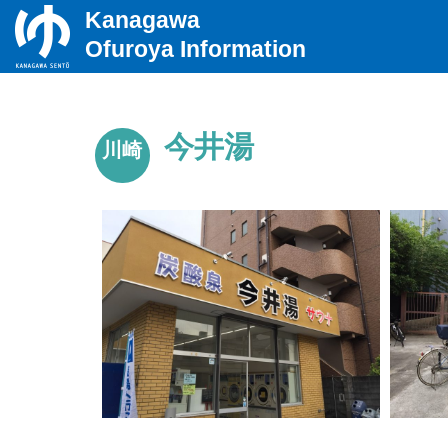
Kanagawa
Ofuroya Information
今井湯
川崎