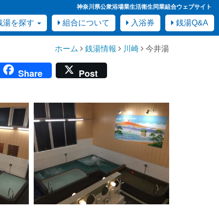
神奈川県公衆浴場業生活衛生同業組合ウェブサイト
銭湯を探す
組合について
入浴券
銭湯Q&A
ホーム
銭湯情報
川崎
今井湯
Share
Post