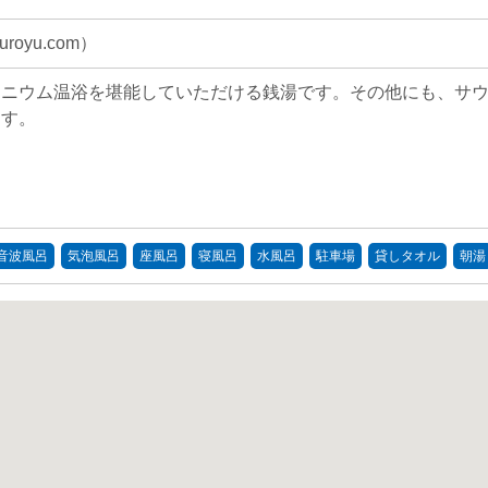
oyu.com）
マニウム温浴を堪能していただける銭湯です。その他にも、サ
ます。
音波風呂
気泡風呂
座風呂
寝風呂
水風呂
駐車場
貸しタオル
朝湯