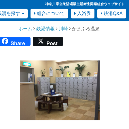
神奈川県公衆浴場業生活衛生同業組合ウェブサイト
銭湯を探す
組合について
入浴券
銭湯Q&A
ホーム
銭湯情報
川崎
かまぶろ温泉
Share
Post