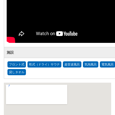
施設
フロント式
乾式（ドライ）サウナ
超音波風呂
気泡風呂
電気風呂
貸しタオル