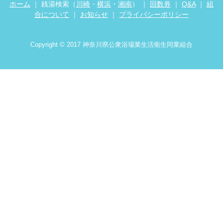
ホーム
｜ 銭湯検索（
川崎
・
横浜
・
湘南
） ｜
回数券
｜
Q&A
｜
組
合について
｜
お知らせ
｜
プライバシーポリシー
Copyright © 2017 神奈川県公衆浴場業生活衛生同業組合