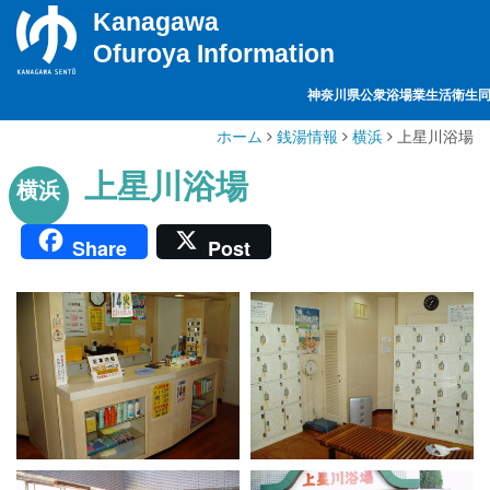
Kanagawa
Ofuroya Information
神奈川県公衆浴場業生活衛生
ホーム
銭湯情報
横浜
上星川浴場
上星川浴場
横浜
Share
Post