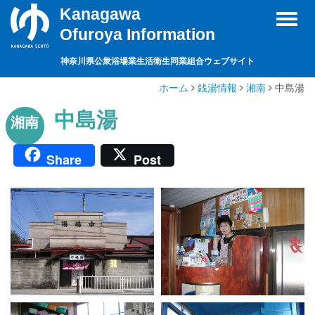
Kanagawa
Toggl
Ofuroya Information
naviga
神奈川県公衆浴場業生活衛生同業組合ウェブサイト
ホーム
銭湯情報
湘南
中島湯
中島湯
湘南
Share
Post