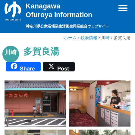
Kanagawa
Toggl
Ofuroya Information
naviga
神奈川県公衆浴場業生活衛生同業組合ウェブサイト
ホーム
銭湯情報
川崎
多賀良湯
多賀良湯
川崎
Share
Post