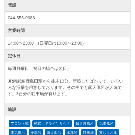
電話
044-556-0683
営業時間
14:00〜23:00 (日曜日は10:00〜23:00)
定休日
毎週月曜日（祝日の場合は翌日）
JR南武線鹿島田駅から徒歩10分。新築したばかりで、いろい
ろな浴槽を用意しております。その中でも露天風呂が人気で
す。3台分の駐車場が有ります。
施設
フロント式
乾式（ドライ）サウナ
超音波風呂
気泡風呂
電気風呂
座風呂
露天風呂
水風呂
駐車場
貸しタオル