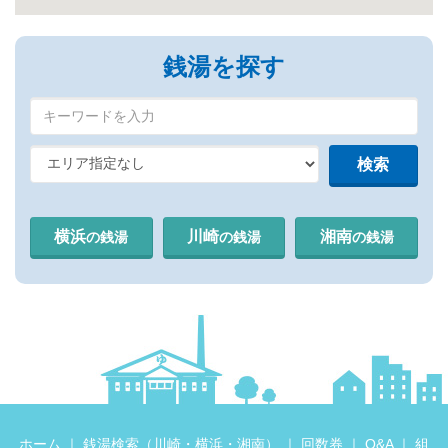
銭湯を探す
横浜
川崎
湘南
の銭湯
の銭湯
の銭湯
ホーム
｜ 銭湯検索（
川崎
・
横浜
・
湘南
） ｜
回数券
｜
Q&A
｜
組