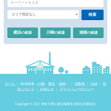
横浜
川崎
湘南
の銭湯
の銭湯
の銭湯
ホーム
｜ 銭湯検索（
川崎
・
横浜
・
湘南
） ｜
回数券
｜
Q&A
｜
組
合について
｜
お知らせ
｜
プライバシーポリシー
Copyright © 2017 神奈川県公衆浴場業生活衛生同業組合