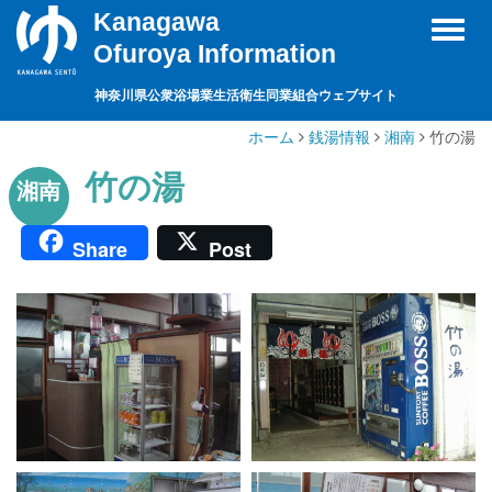
Kanagawa
Toggl
Ofuroya Information
naviga
神奈川県公衆浴場業生活衛生同業組合ウェブサイト
ホーム
銭湯情報
湘南
竹の湯
竹の湯
湘南
Share
Post