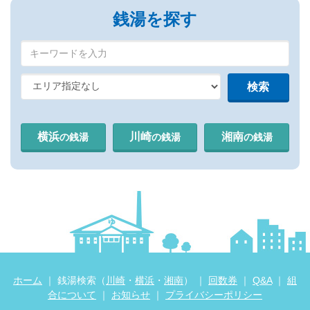
銭湯を探す
横浜
川崎
湘南
の銭湯
の銭湯
の銭湯
ホーム
｜ 銭湯検索（
川崎
・
横浜
・
湘南
） ｜
回数券
｜
Q&A
｜
組
合について
｜
お知らせ
｜
プライバシーポリシー