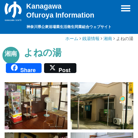
Kanagawa
Toggl
Ofuroya Information
naviga
神奈川県公衆浴場業生活衛生同業組合ウェブサイト
ホーム
銭湯情報
湘南
よねの湯
よねの湯
湘南
Share
Post