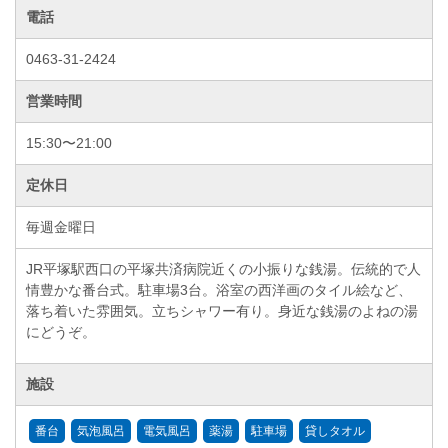
電話
0463-31-2424
営業時間
15:30〜21:00
定休日
毎週金曜日
JR平塚駅西口の平塚共済病院近くの小振りな銭湯。伝統的で人
情豊かな番台式。駐車場3台。浴室の西洋画のタイル絵など、
落ち着いた雰囲気。立ちシャワー有り。身近な銭湯のよねの湯
にどうぞ。
施設
番台
気泡風呂
電気風呂
薬湯
駐車場
貸しタオル