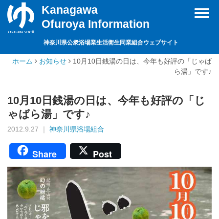
Kanagawa
Toggl
Ofuroya Information
navig
神奈川県公衆浴場業生活衛生同業組合ウェブサイト
ホーム
お知らせ
10月10日銭湯の日は、今年も好評の「じゃば
ら湯」です♪
10月10日銭湯の日は、今年も好評の「じ
ゃばら湯」です♪
2012.9.27 ｜
神奈川県浴場組合
Share
Post