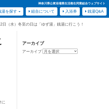
神奈川県公衆浴場業生活衛生同業組合ウェブサイト
銭湯を探す
組合について
入浴券
銭湯Q&A
月22日（水）冬至の日は「ゆず湯」銭湯に行こう！
こ
アーカイブ
アーカイブ
けに