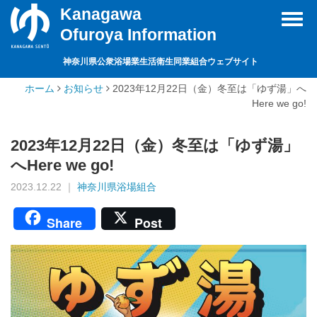
Kanagawa
Toggl
Ofuroya Information
navig
神奈川県公衆浴場業生活衛生同業組合ウェブサイト
ホーム
お知らせ
2023年12月22日（金）冬至は「ゆず湯」へ
Here we go!
2023年12月22日（金）冬至は「ゆず湯」
へHere we go!
2023.12.22 ｜
神奈川県浴場組合
Share
Post