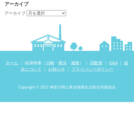
アーカイブ
アーカイブ
ホーム
｜ 銭湯検索（
川崎
・
横浜
・
湘南
） ｜
回数券
｜
Q&A
｜
組
合について
｜
お知らせ
｜
プライバシーポリシー
Copyright © 2017 神奈川県公衆浴場業生活衛生同業組合