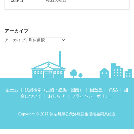
アーカイブ
アーカイブ
ホーム
｜ 銭湯検索（
川崎
・
横浜
・
湘南
） ｜
回数券
｜
Q&A
｜
組
合について
｜
お知らせ
｜
プライバシーポリシー
Copyright © 2017 神奈川県公衆浴場業生活衛生同業組合