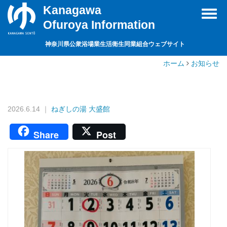
Kanagawa
Toggl
Ofuroya Information
navig
神奈川県公衆浴場業生活衛生同業組合ウェブサイト
ホーム
お知らせ
2026.6.14 ｜
ねぎしの湯 大盛館
Share
Post