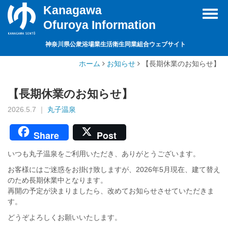
Kanagawa
Toggl
Ofuroya Information
navig
神奈川県公衆浴場業生活衛生同業組合ウェブサイト
ホーム
お知らせ
【長期休業のお知らせ】
【長期休業のお知らせ】
2026.5.7 ｜
丸子温泉
Share
Post
いつも丸子温泉をご利用いただき、ありがとうございます。
お客様にはご迷惑をお掛け致しますが、2026年5月現在、建て替え
のため長期休業中となります。
再開の予定が決まりましたら、改めてお知らせさせていただきま
す。
どうぞよろしくお願いいたします。