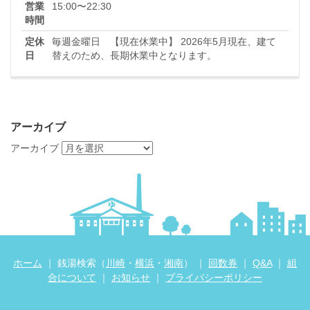
営業
15:00〜22:30
時間
定休
毎週金曜日 【現在休業中】 2026年5月現在、建て
日
替えのため、長期休業中となります。
アーカイブ
アーカイブ
ホーム
｜ 銭湯検索（
川崎
・
横浜
・
湘南
） ｜
回数券
｜
Q&A
｜
組
合について
｜
お知らせ
｜
プライバシーポリシー