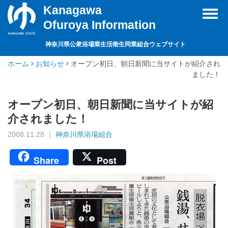
Kanagawa
Toggl
Ofuroya Information
navig
神奈川県公衆浴場業生活衛生同業組合ウェブサイト
ホーム
お知らせ
オープン初日、朝日新聞に当サイトが紹介され
ました！
オープン初日、朝日新聞に当サイトが紹
介されました！
2008.11.28 ｜
神奈川県浴場組合
Share
Post