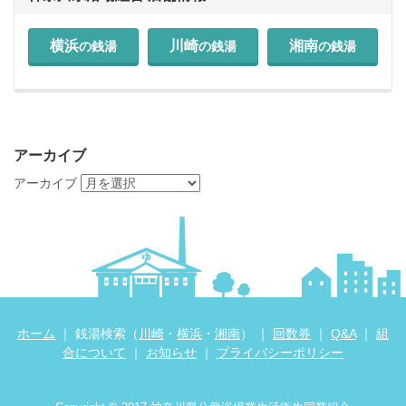
横浜
川崎
湘南
の銭湯
の銭湯
の銭湯
アーカイブ
アーカイブ
ホーム
｜ 銭湯検索（
川崎
・
横浜
・
湘南
） ｜
回数券
｜
Q&A
｜
組
合について
｜
お知らせ
｜
プライバシーポリシー