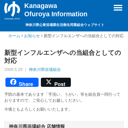
Kanagawa
Toggl
Ofuroya Information
navig
神奈川県公衆浴場業生活衛生同業組合ウェブサイト
ホーム
お知らせ
新型インフルエンザへの当組合としての対応
新型インフルエンザへの当組合としての
対応
2009.5.29 ｜
神奈川県浴場組合
Share
Post
予防の基本であります「手洗い、うがい」等を組合員一同行って
おりますので、ご安心してお越しください。
今後ともよろしくお願いいたします。
神奈川県浴場組合 店舗情報