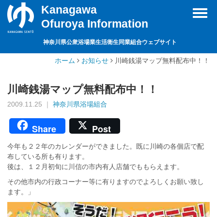
Kanagawa
Toggl
Ofuroya Information
navig
神奈川県公衆浴場業生活衛生同業組合ウェブサイト
ホーム
お知らせ
川崎銭湯マップ無料配布中！！
川崎銭湯マップ無料配布中！！
2009.11.25 ｜
神奈川県浴場組合
Share
Post
今年も２２年のカレンダーができました。既に川崎の各個店で配
布している所も有ります。
後は、１２月初旬に川信の市内有人店舗でももらえます。
その他市内の行政コーナー等に有りますのでよろしくお願い致し
ます。」