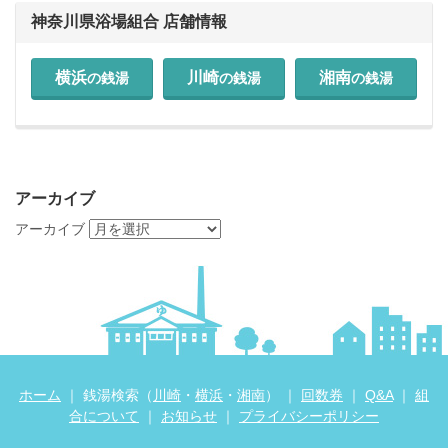
神奈川県浴場組合 店舗情報
横浜
川崎
湘南
の銭湯
の銭湯
の銭湯
アーカイブ
アーカイブ
ホーム
｜ 銭湯検索（
川崎
・
横浜
・
湘南
） ｜
回数券
｜
Q&A
｜
組
合について
｜
お知らせ
｜
プライバシーポリシー