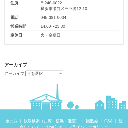
住所
〒246-0022
横浜市瀬谷区三ツ境12-10
電話
045-391-0034
営業時間
14:00〜23:30
定休日
火・金曜日
アーカイブ
アーカイブ
ホーム
｜ 銭湯検索（
川崎
・
横浜
・
湘南
） ｜
回数券
｜
Q&A
｜
組
合について
｜
お知らせ
｜
プライバシーポリシー