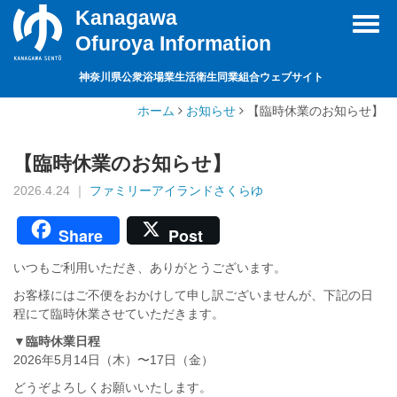
Kanagawa
Toggl
Ofuroya Information
navig
神奈川県公衆浴場業生活衛生同業組合ウェブサイト
ホーム
お知らせ
【臨時休業のお知らせ】
【臨時休業のお知らせ】
2026.4.24 ｜
ファミリーアイランドさくらゆ
Share
Post
いつもご利用いただき、ありがとうございます。
お客様にはご不便をおかけして申し訳ございませんが、下記の日
程にて臨時休業させていただきます。
▼臨時休業日程
2026年5月14日（木）〜17日（金）
どうぞよろしくお願いいたします。